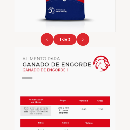
‹
›
1 de 3