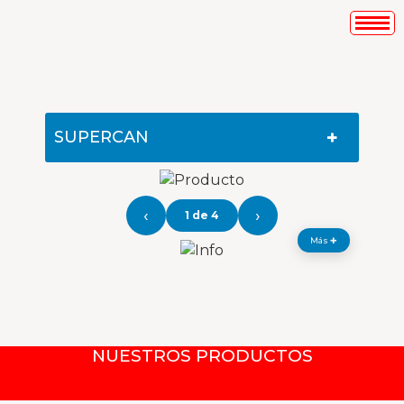
+
SUPERCAN
‹
›
1 de 4
Más ✚
NUESTROS PRODUCTOS